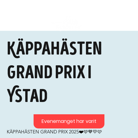
Käppahästen
Grand Prix i
Ystad
Evenemanget har varit
KÄPPAHÄSTEN GRAND PRIX 2025❤️🩵💙💛🩷