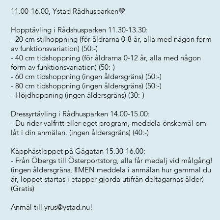
11.00-16.00, Ystad Rådhusparken💚
Hopptävling i Rådshusparken 11.30-13.30:
- 20 cm stilhoppning (för åldrarna 0-8 år, alla med någon form
av funktionsvariation) (50:-)
- 40 cm tidshoppning (för åldrarna 0-12 år, alla med någon
form av funktionsvariation) (50:-)
- 60 cm tidshoppning (ingen åldersgräns) (50:-)
- 80 cm tidshoppning (ingen åldersgräns) (50:-)
- Höjdhoppning (ingen åldersgräns) (30:-)
Dressyrtävling i Rådhusparken 14.00-15.00:
- Du rider valfritt eller eget program, meddela önskemål om
låt i din anmälan. (ingen åldersgräns) (40:-)
Käpphästloppet på Gågatan 15.30-16.00:
- Från Öbergs till Österportstorg, alla får medalj vid målgång!
(ingen åldersgräns, ‼️MEN meddela i anmälan hur gammal du
är, loppet startas i etapper gjorda utifrån deltagarnas ålder)
(Gratis)
Anmäl till
yrus@ystad.nu
!