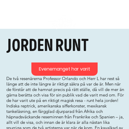
Jorden runt
Evenemanget har varit
De två resenärerna Professor Orlando och Herr L har rest så
länge att de inte längre är riktigt säkra på var de är. Men när
de förstår att de hamnat precis på rätt ställe, då vill de mer än
gärna berätta och visa för sin publik vad de varit med om. För
de har varit ute på en riktigt magisk resa - runt hela jorden!
Indiska reptrick, amerikanska sifferkonster, mexikansk
tankeläsning, en färgglad djurparad från Afrika och
häpnadsväckande reseminnen från Frankrike och Spanien – ja,
allt vill de visa, och innan de är klara är alla nästan lika
snurriga som de två artisterna var när de kom. En kavalkad av