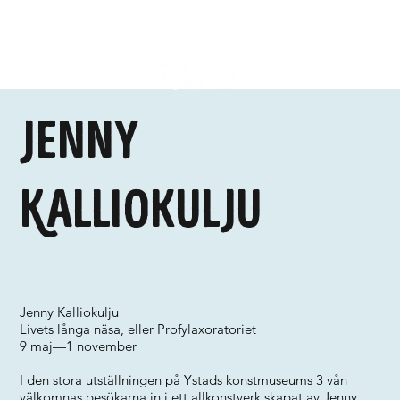
Jenny
Kalliokulju
Jenny Kalliokulju
Livets långa näsa, eller Profylaxoratoriet
9 maj—1 november
I den stora utställningen på Ystads konstmuseums 3 vån
välkomnas besökarna in i ett allkonstverk skapat av Jenny