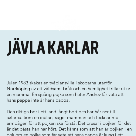
Jävla karlar
Julen 1983 skakas en tvåplansvilla i skogarna utanför
Norrköping av ett våldsamt bråk och en hemlighet trillar ut ur
en mamma. En sjuårig pojke som heter Andrev får veta att
hans pappa inte är hans pappa.
Den riktiga bor i ett land långt bort och har hår ner till
axlarna. Som en indian, säger mamman och tecknar mot
armbågen för att pojken ska förstå. Det brusar i pojken för det
är det bästa han har hört. Det känns som att han är pojken i en
bok om en pojke som får veta att hans pappa är kung i ett