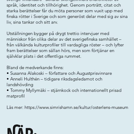
språk, identitet och tillhörighet. Genom porträtt, citat och
starka berättelser får du möta personer som vuxit upp med
finska rötter i Sverige och som generöst delar med sig av sina
liv, sina tankar och sitt arv.
Utställningen bygger på drygt trettio intervjuer med
människor från olika delar av det sverigefinska samhället –
från välkända kulturprofiler till vardagliga röster – och lyfter
fram berättelser som sällan hörs, men som förtjänar en
självklar plats i det offentliga rummet.
Bland de medverkande finns:
• Susanna Alakoski – författare och Augustprisvinnare
• Anneli Hulthén – tidigare riksdagsledamot och
landshövding
• Tommy Myllymäki – stjärnkock och internationellt prisad
matprofil
Läs mer:
https://www.simrishamn.se/kultur/osterlens-museum