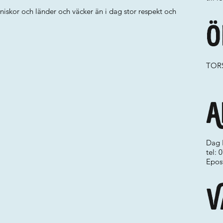
niskor och länder och väcker än i dag stor respekt och
Ö
TORS
A
Dag 
tel: 
Epos
V