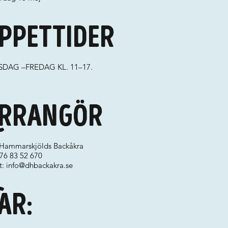
ppettider
DAG –FREDAG KL. 11–17.
rrangör
Hammarskjölds Backåkra
076 83 52 670
t:
info@dhbackakra.se
ar: