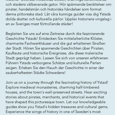
och stadens välbevarade gator. Hör spännande berättelser om
pirater, handelsmän och historiska händelser som format
denna pittoreska stad. Låt våra kunniga guider visa dig Ystads
dolda skatter och kulturella pärlor. Upplev historiens vingslag i
en av Sveriges mest förtrollande städer!
Begleiten Sie uns auf eine Zeitreise durch die faszinierende
Geschichte Ystads! Entdecken Sie mittelalterliche Klöster,
charmante Fachwerkhäuser und die gut erhaltenen Straßen
der Stadt. Hören Sie spannende Geschichten über Piraten,
Kaufleute und historische Ereignisse, die diese malerische
Stadt geprägt haben. Lassen Sie sich von unseren erfahrenen
Führern Ystads verborgene Schätze und kulturelle Perlen
zeigen. Erleben Sie den Hauch der Geschichte in einer der
zauberhaftesten Städte Schwedens!
Join us on a journey through the fascinating history of Ystad!
Explore medieval monasteries, charming half-timbered
houses, and the town's well-preserved streets. Hear exciting
stories about pirates, merchants, and historical events that
have shaped this picturesque town. Let our knowledgeable
guides show you Ystad's hidden treasures and cultural gems.
Experience the wings of history in one of Sweden's most