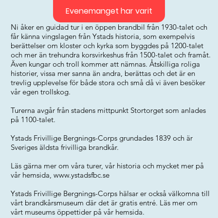
Evenemanget har varit
Ni åker en guidad tur i en öppen brandbil från 1930-talet och
får känna vingslagen från Ystads historia, som exempelvis
berättelser om kloster och kyrka som byggdes på 1200-talet
och mer än trehundra korsvirkeshus från 1500-talet och framåt.
Även kungar och troll kommer att nämnas. Åtskilliga roliga
historier, vissa mer sanna än andra, berättas och det är en
trevlig upplevelse för både stora och små då vi även besöker
vår egen trollskog.
Turerna avgår från stadens mittpunkt Stortorget som anlades
på 1100-talet.
Ystads Frivillige Bergnings-Corps grundades 1839 och är
Sveriges äldsta frivilliga brandkår.
Läs gärna mer om våra turer, vår historia och mycket mer på
vår hemsida,
www.ystadsfbc.se
Ystads Frivillige Bergnings-Corps hälsar er också välkomna till
vårt brandkårsmuseum där det är gratis entré. Läs mer om
vårt museums öppettider på vår hemsida.