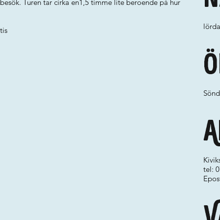
 besök. Turen tar cirka en1,5 timme lite beroende på hur
lörda
tis
Ö
Sönda
A
Kivi
tel: 
Epos
V