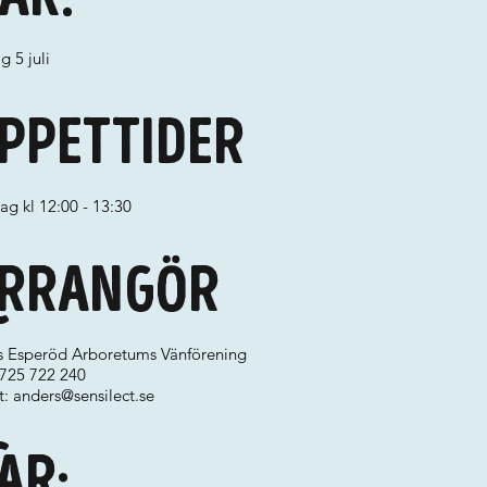
g 5 juli
ppettider
g kl 12:00 - 13:30
rrangör
ks Esperöd Arboretums Vänförening
0725 722 240
t:
anders@sensilect.se
ar: