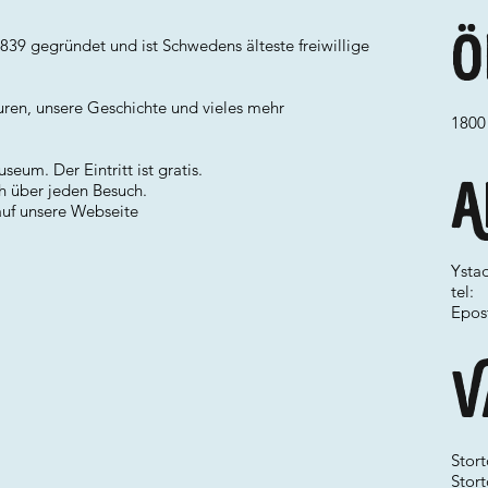
Ö
839 gegründet und ist Schwedens älteste freiwillige
uren, unsere Geschichte und vieles mehr
1800
um. Der Eintritt ist gratis.
A
ch über jeden Besuch.
auf unsere Webseite
Ystad
tel:
Epos
V
Stor
Stort