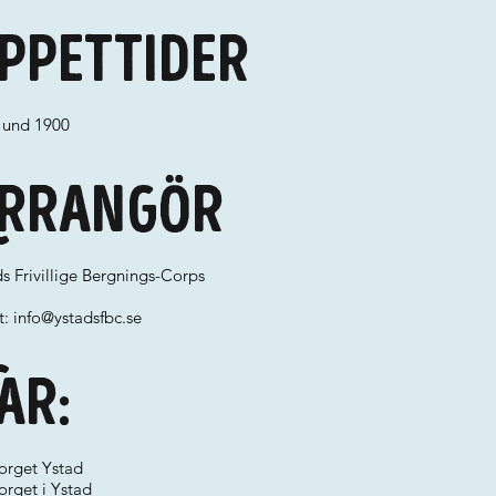
ppettider
 und 1900
rrangör
s Frivillige Bergnings-Corps
t:
info@ystadsfbc.se
ar:
torget Ystad
orget i Ystad