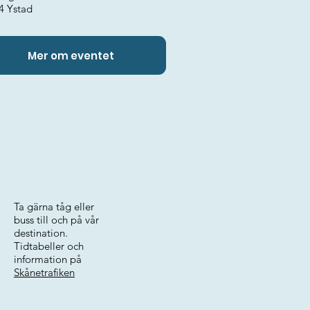
4 Ystad
Mer om eventet
Ta gärna tåg eller
buss till och på vår
destination.
Tidtabeller och
information på
Skånetrafiken