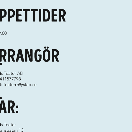
ppettider
9:00
rrangör
ds Teater AB
 0411577798
t:
teatern@ystad.se
ar:
s Teater
ansgatan 13