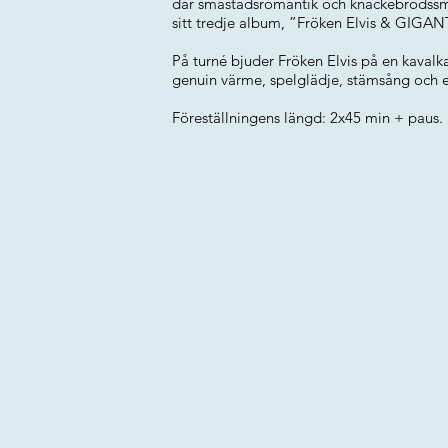
där småstadsromantik och knäckebrödssmu
sitt tredje album, ”Fröken Elvis & GIGA
På turné bjuder Fröken Elvis på en kavalk
genuin värme, spelglädje, stämsång och 
Föreställningens längd: 2x45 min + paus.