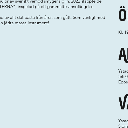
lor av svenskt vemod smyger sig in. 2022 släppte de
NTERNA”, inspelad på ett gammalt kvinnofängelse.
Ö
ad av allt det bästa från åren som gått. Som vanligt med
en jädra massa instrument!
Kl. 1
A
Ysta
tel:
Epos
V
Ystad
Sjöm