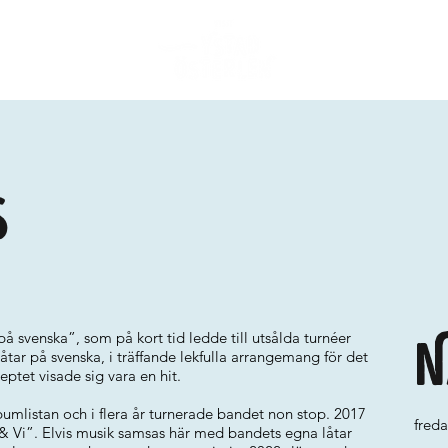
s
 svenska”, som på kort tid ledde till utsålda turnéer
N
låtar på svenska, i träffande lekfulla arrangemang för det
ptet visade sig vara en hit.
umlistan och i flera år turnerade bandet non stop. 2017
freda
& Vi”. Elvis musik samsas här med bandets egna låtar