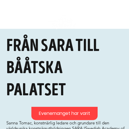
Från Sara till
Bååtska
Palatset
Evenemanget har varit
Sanna Tomac, konstnärlig ledare och grundare till den
världsunika konstnärsutbildningen SARA (Swedish Academy of