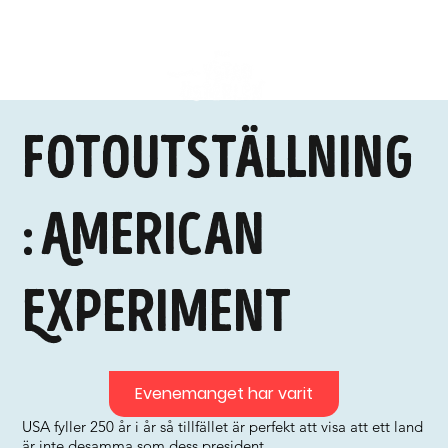
Fotoutställning
: American
Experiment
Evenemanget har varit
USA fyller 250 år i år så tillfället är perfekt att visa att ett land
är inte desamma som dess president.