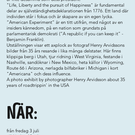
"Life, Liberty and the pursuit of Happiness" är fundamental
delar av självständighetsdeklarationen från 1776. Ett land där
individen står i fokus och är skapare av sin egen lycka.
“American Experiment” är en titt utifrån, med något av en
insiders kännedom, på en nation som grundats på
parlamentarisk demokrati (“A republic if you can keep it” -
Benjamin Franklin).
Utställningen visar ett axplock av fotograf Henry Arvidssons
bilder från 35 års resande i lika många delstater. Här finns
klippiga berg i Utah, tjur ridning i West Virginia, festande i
Nashville, sandöknar i New Mexico, heta källor i Wyoming,
Route 66 i Arizona, nerlagda bilfabriker i Michigan i kort
"Americana" och dess influence.
A photo exhibit by photographer Henry Arvidsson about 35
years of roadtrippin' in the USA
När:
från fredag 3 juli