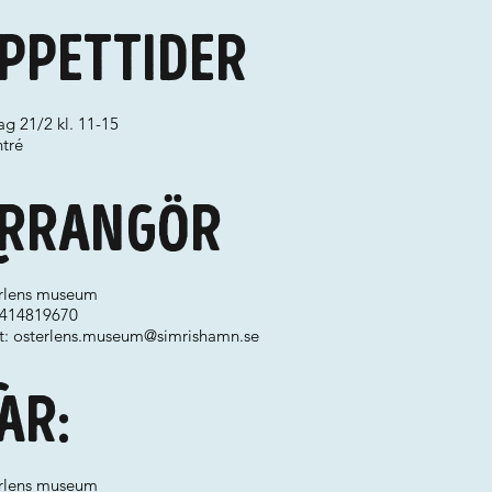
ppettider
g 21/2 kl. 11-15
ntré
rrangör
rlens museum
 0414819670
t:
osterlens.museum@simrishamn.se
ar:
rlens museum