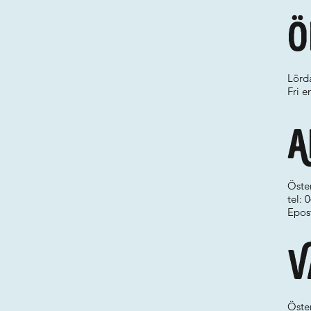
Ö
Lörda
Fri e
A
Öste
tel:
Epos
V
Öste