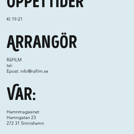
Öppettider
Kl 19-21
Arrangör
RåFILM
tel:
Epost:
info@rafilm.se
Var:
Hamnmagasinet
Hamngatan 23
272 31 Simrishamn