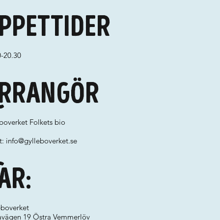
ppettider
0-20.30
rrangör
boverket Folkets bio
t:
info@gylleboverket.se
ar:
eboverket
avägen 19 Östra Vemmerlöv