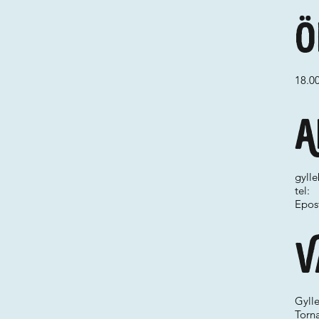
Ö
18.0
A
gylle
tel:
Epos
V
Gyll
Torn