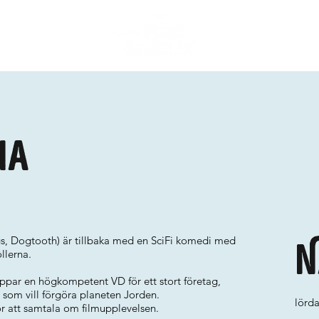
ia
s, Dogtooth) är tillbaka med en SciFi komedi med
N
llerna.
par en högkompetent VD för ett stort företag,
som vill förgöra planeten Jorden.
lörd
för att samtala om filmupplevelsen.