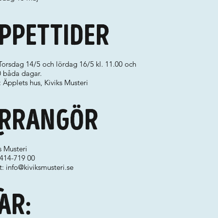
ppettider
Torsdag 14/5 och lördag 16/5 kl. 11.00 och
0 båda dagar.
: Äpplets hus, Kiviks Musteri
rrangör
s Musteri
0414-719 00
t:
info@kiviksmusteri.se
ar: