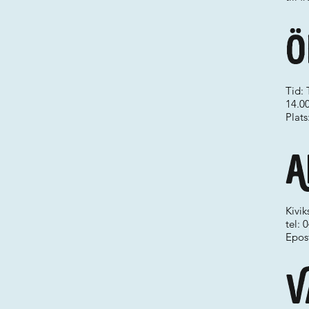
Ö
Tid: 
14.0
Plats
A
Kivik
tel: 
Epos
V