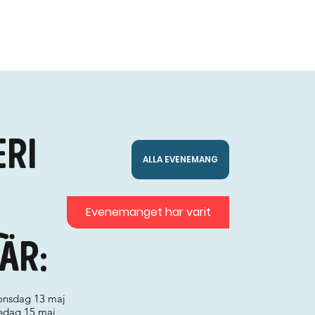
eri
ALLA EVENEMANG
Evenemanget har varit
är:
 onsdag 13 maj
fredag 15 maj