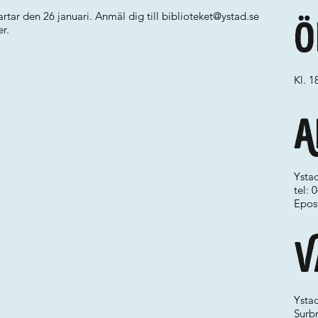
rtar den 26 januari. Anmäl dig till
biblioteket@ystad.se
Ö
er.
Kl. 1
A
Ystad
tel: 
Epos
V
Ystad
Surb