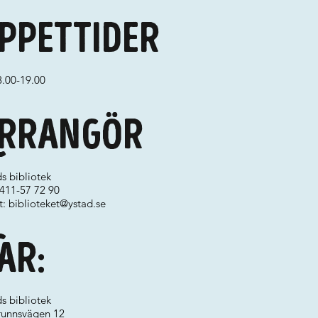
ppettider
8.00-19.00
rrangör
s bibliotek
0411-57 72 90
t:
biblioteket@ystad.se
ar:
s bibliotek
runnsvägen 12