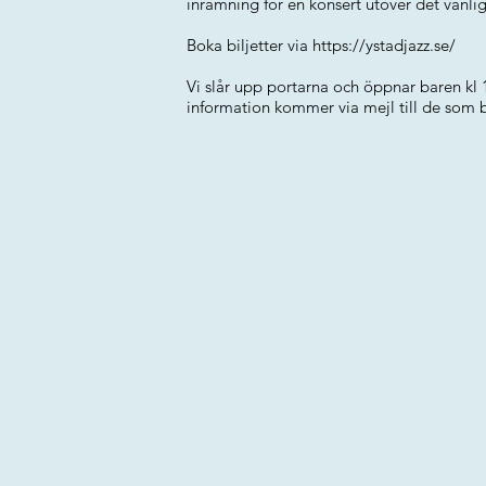
inramning för en konsert utöver det vanlig
Boka biljetter via
https://ystadjazz.se/
Vi slår upp portarna och öppnar baren kl 1
information kommer via mejl till de som b