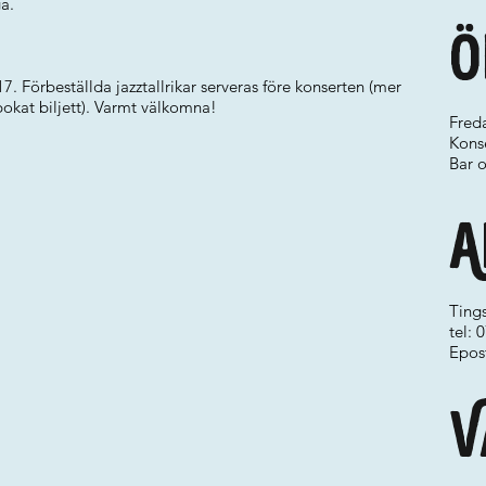
a.
Ö
7. Förbeställda jazztallrikar serveras före konserten (mer
okat biljett). Varmt välkomna!
Fred
Konse
Bar o
A
Ting
tel:
Epos
V