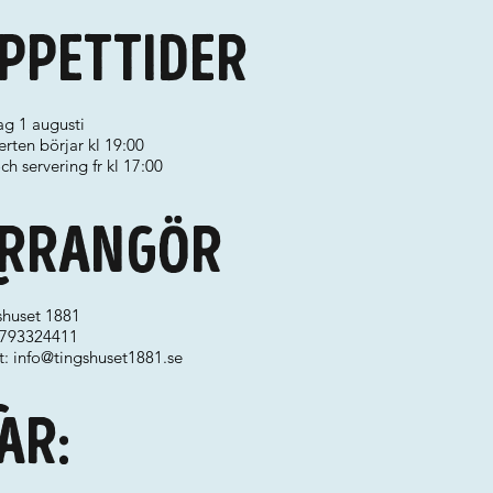
ppettider
ag 1 augusti
rten börjar kl 19:00
ch servering fr kl 17:00
rrangör
shuset 1881
 0793324411
t:
info@tingshuset1881.se
ar: