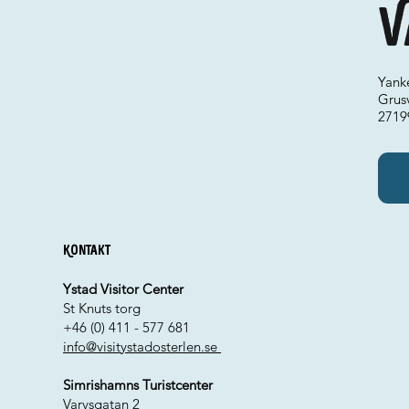
V
Yank
Grus
2719
Kontakt
Ystad Visitor Center
St Knuts torg
+46 (0) 411 - 577 681
info@visitystadosterlen.se
Simrishamns Turistcenter
Varvsgatan 2