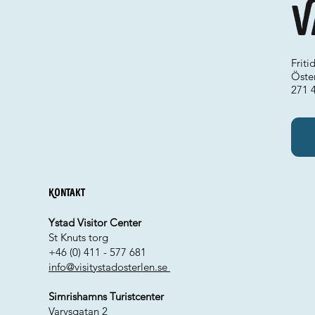
V
Friti
Öste
271 
Kontakt
Ystad Visitor Center
St Knuts torg
+46 (0) 411 - 577 681
info@visitystadosterlen.se
Simrishamns Turistcenter
Varvsgatan 2