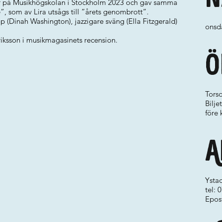
er på Musikhögskolan i Stockholm 2023 och gav samma
”, som av Lira utsågs till ”årets genombrott”.
op (Dinah Washington), jazzigare sväng (Ella Fitzgerald)
onsda
riksson i musikmagasinets recension.
Ö
Torsd
Bilje
före 
A
Ystad
tel:
Epos