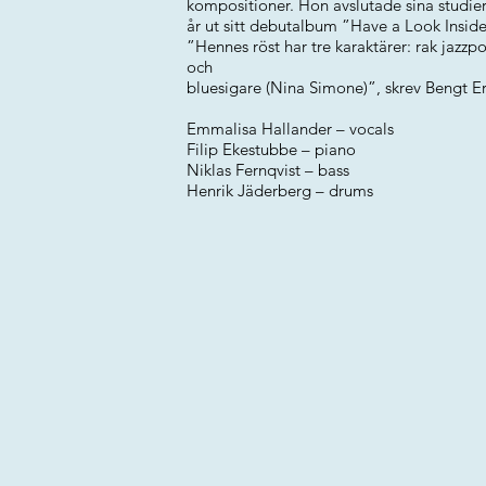
kompositioner. Hon avslutade sina studi
år ut sitt debutalbum ”Have a Look Inside
”Hennes röst har tre karaktärer: rak jazzp
och
bluesigare (Nina Simone)”, skrev Bengt E
Emmalisa Hallander – vocals
Filip Ekestubbe – piano
Niklas Fernqvist – bass
Henrik Jäderberg – drums