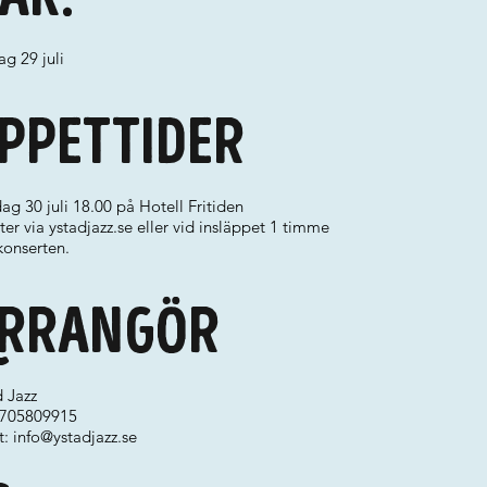
g 29 juli
ppettider
ag 30 juli 18.00 på Hotell Fritiden
tter via ystadjazz.se eller vid insläppet 1 timme
konserten.
rrangör
 Jazz
 0705809915
t:
info@ystadjazz.se