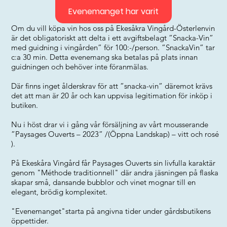
Evenemanget har varit
Om du vill köpa vin hos oss på Ekesåkra Vingård-Österlenvin
är det obligatoriskt att delta i ett avgiftsbelagt ”Snacka-Vin”
med guidning i vingården” för 100:-/person. ”SnackaVin” tar
c:a 30 min. Detta evenemang ska betalas på plats innan
guidningen och behöver inte föranmälas.
Där finns inget ålderskrav för att ”snacka-vin” däremot krävs
det att man är 20 år och kan uppvisa legitimation för inköp i
butiken.
Nu i höst drar vi i gång vår försäljning av vårt mousserande
”Paysages Ouverts – 2023” /(Öppna Landskap) – vitt och rosé
).
På Ekeskåra Vingård får Paysages Ouverts sin livfulla karaktär
genom "Méthode traditionnell" där andra jäsningen på flaska
skapar små, dansande bubblor och vinet mognar till en
elegant, brödig komplexitet.
"Evenemanget"starta på angivna tider under gårdsbutikens
öppettider.