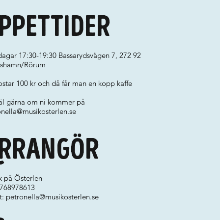
ppettider
agar 17:30-19:30 Bassarydsvägen 7, 272 92
ishamn/Rörum
star 100 kr och då får man en kopp kaffe
l gärna om ni kommer på
onella@musikosterlen.se
rrangör
k på Österlen
 0768978613
t:
petronella@musikosterlen.se