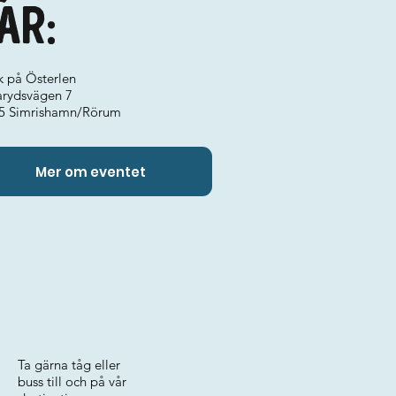
ar:
k på Österlen
arydsvägen 7
5 Simrishamn/Rörum
Mer om eventet
Ta gärna tåg eller
buss till och på vår