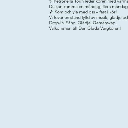
✨ Petronella Torin leder kören med värme
Du kan komma en måndag, flera måndagar e
🎵 Kom och yla med oss – fast i kör!
Vi lovar en stund fylld av musik, glädje 
Drop-in. Sång. Glädje. Gemenskap.
Välkommen till Den Glada Vargkören!