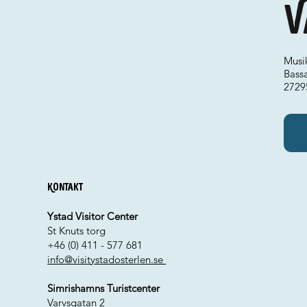
V
Musi
Bass
2729
Kontakt
Ystad Visitor Center
St Knuts torg
+46 (0) 411 - 577 681
info@visitystadosterlen.se
Simrishamns Turistcenter
Varvsgatan 2