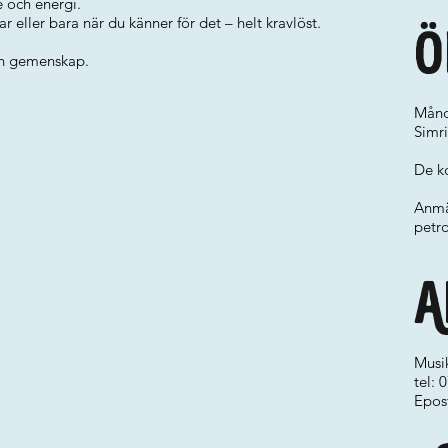
 och energi.
ller bara när du känner för det – helt kravlöst.
Ö
och gemenskap.
Månd
Simr
De ko
Anmä
petr
A
Musi
tel:
Epos