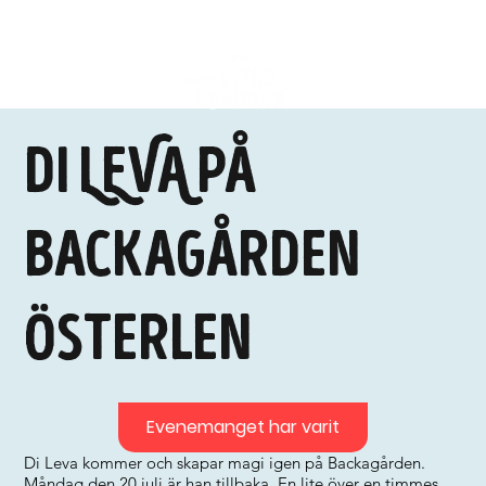
DI LEVA på
Backagården
Österlen
Evenemanget har varit
Di Leva kommer och skapar magi igen på Backagården.
Måndag den 20 juli är han tillbaka. En lite över en timmes