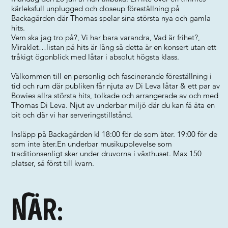
kärleksfull unplugged och closeup föreställning på
Backagården där Thomas spelar sina största nya och gamla
hits.
Vem ska jag tro på?, Vi har bara varandra, Vad är frihet?,
Miraklet…listan på hits är lång så detta är en konsert utan ett
tråkigt ögonblick med låtar i absolut högsta klass.
Välkommen till en personlig och fascinerande föreställning i
tid och rum där publiken får njuta av Di Leva låtar & ett par av
Bowies allra största hits, tolkade och arrangerade av och med
Thomas Di Leva. Njut av underbar miljö där du kan få äta en
bit och där vi har serveringstillstånd.
Insläpp på Backagården kl 18:00 för de som äter. 19:00 för de
som inte äter.En underbar musikupplevelse som
traditionsenligt sker under druvorna i växthuset. Max 150
platser, så först till kvarn.
När: