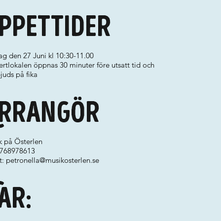
ppettider
g den 27 Juni kl 10:30-11.00
rtlokalen öppnas 30 minuter före utsatt tid och
juds på fika
rrangör
k på Österlen
 0768978613
t:
petronella@musikosterlen.se
ar: