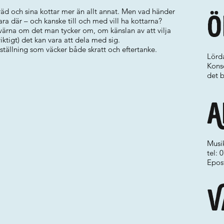
träd och sina kottar mer än allt annat. Men vad händer
Ö
a där – och kanske till och med vill ha kottarna?
värna om det man tycker om, om känslan av att vilja
ktigt) det kan vara att dela med sig.
ställning som väcker både skratt och eftertanke.
Lörda
Konse
det b
A
Musi
tel:
Epos
V