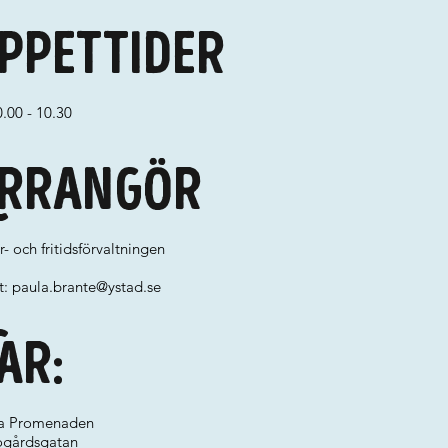
ppettider
0.00 - 10.30
rrangör
r- och fritidsförvaltningen
t:
paula.brante@ystad.se
ar:
a Promenaden
ogårdsgatan