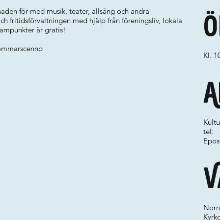
den för med musik, teater, allsång och andra
Ö
ch fritidsförvaltningen med hjälp från föreningsliv, lokala
rampunkter är gratis!
sommarscennp
Kl. 1
A
Kultu
tel:
Epos
V
Norr
Kyrk