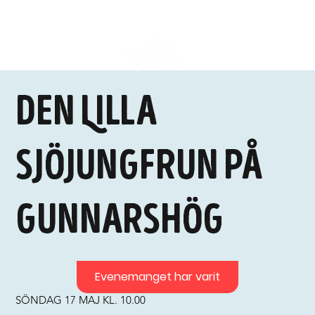
Den Lilla
Sjöjungfrun på
Gunnarshög
Evenemanget har varit
SÖNDAG 17 MAJ KL. 10.00