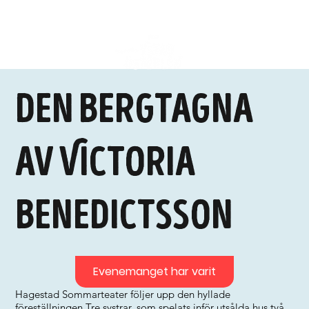
Den bergtagna
av Victoria
Benedictsson
Evenemanget har varit
Hagestad Sommarteater följer upp den hyllade
föreställningen Tre systrar, som spelats inför utsålda hus två