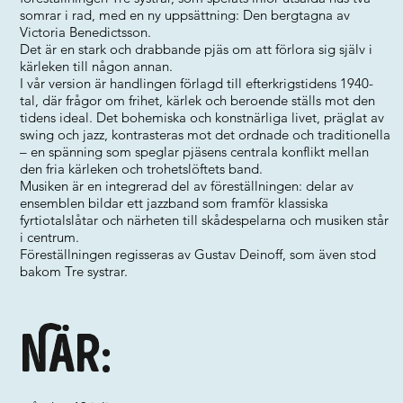
somrar i rad, med en ny uppsättning: Den bergtagna av
Victoria Benedictsson.
Det är en stark och drabbande pjäs om att förlora sig själv i
kärleken till någon annan.
I vår version är handlingen förlagd till efterkrigstidens 1940-
tal, där frågor om frihet, kärlek och beroende ställs mot den
tidens ideal. Det bohemiska och konstnärliga livet, präglat av
swing och jazz, kontrasteras mot det ordnade och traditionella
– en spänning som speglar pjäsens centrala konflikt mellan
den fria kärleken och trohetslöftets band.
Musiken är en integrerad del av föreställningen: delar av
ensemblen bildar ett jazzband som framför klassiska
fyrtiotalslåtar och närheten till skådespelarna och musiken står
i centrum.
Föreställningen regisseras av Gustav Deinoff, som även stod
bakom Tre systrar.
När: