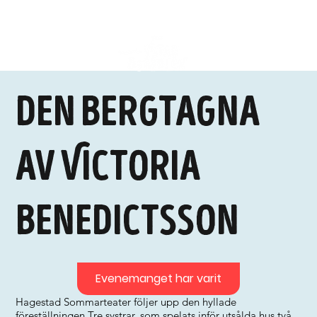
Den bergtagna
av Victoria
Benedictsson
Evenemanget har varit
Hagestad Sommarteater följer upp den hyllade
föreställningen Tre systrar, som spelats inför utsålda hus två