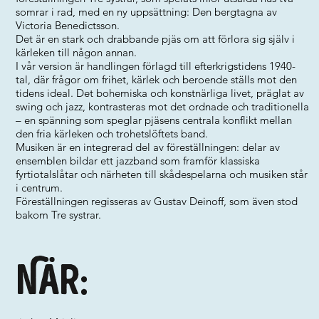
somrar i rad, med en ny uppsättning: Den bergtagna av
Victoria Benedictsson.
Det är en stark och drabbande pjäs om att förlora sig själv i
kärleken till någon annan.
I vår version är handlingen förlagd till efterkrigstidens 1940-
tal, där frågor om frihet, kärlek och beroende ställs mot den
tidens ideal. Det bohemiska och konstnärliga livet, präglat av
swing och jazz, kontrasteras mot det ordnade och traditionella
– en spänning som speglar pjäsens centrala konflikt mellan
den fria kärleken och trohetslöftets band.
Musiken är en integrerad del av föreställningen: delar av
ensemblen bildar ett jazzband som framför klassiska
fyrtiotalslåtar och närheten till skådespelarna och musiken står
i centrum.
Föreställningen regisseras av Gustav Deinoff, som även stod
bakom Tre systrar.
När: