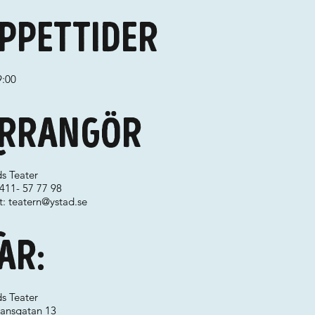
ppettider
9:00
rrangör
s Teater
0411- 57 77 98
t:
teatern@ystad.se
ar:
s Teater
ansgatan 13