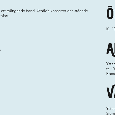
Ö
 ett svängande band. Utsålda konserter och stående
mfart.
Kl. 1
A
.
Ystad
tel: 
Epos
V
Ystad
Sjöm