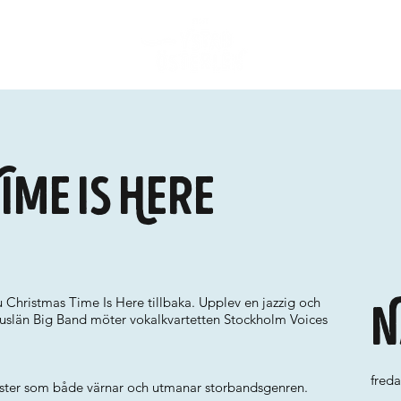
ime Is Here
u Christmas Time Is Here tillbaka. Upplev en jazzig och
N
Bohuslän Big Band möter vokalkvartetten Stockholm Voices
fred
ester som både värnar och utmanar storbandsgenren.