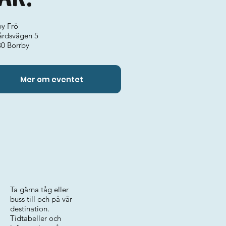
by Frö
årdsvägen 5
30 Borrby
Mer om eventet
Ta gärna tåg eller
buss till och på vår
destination.
Tidtabeller och