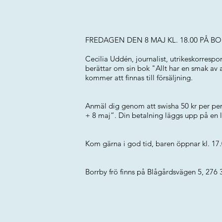
FREDAGEN DEN 8 MAJ KL. 18.00 PÅ B
Cecilia Uddén, journalist, utrikeskorresp
berättar om sin bok "Allt har en smak av 
kommer att finnas till försäljning.
Anmäl dig genom att swisha 50 kr per pe
+ 8 maj”. Din betalning läggs upp på en li
Kom gärna i god tid, baren öppnar kl. 17
Borrby frö finns på Blågårdsvägen 5, 276 