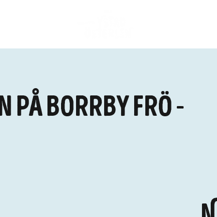
n på Borrby Frö -
N