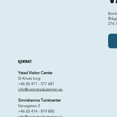
Borr
Blåg
276 
Kontakt
Ystad Visitor Center
St Knuts torg
+46 (0) 411 - 577 681
info@visitystadosterlen.se
Simrishamns Turistcenter
Varvsgatan 2
+46 (0) 414 - 819 800
info@visitystadosterlen.se