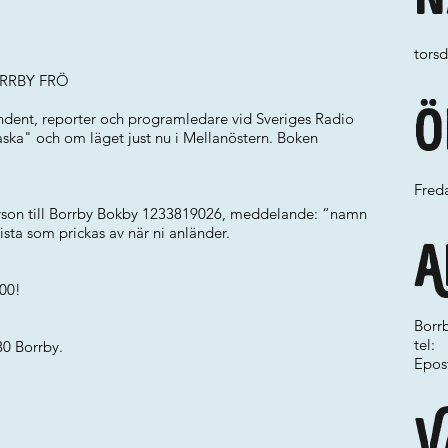
tors
ORRBY FRÖ
Ö
ondent, reporter och programledare vid Sveriges Radio
aska" och om läget just nu i Mellanöstern. Boken
Freda
rson till Borrby Bokby 1233819026, meddelande: “namn
sta som prickas av när ni anländer.
A
.00!
Borr
tel:
30 Borrby.
Epos
V