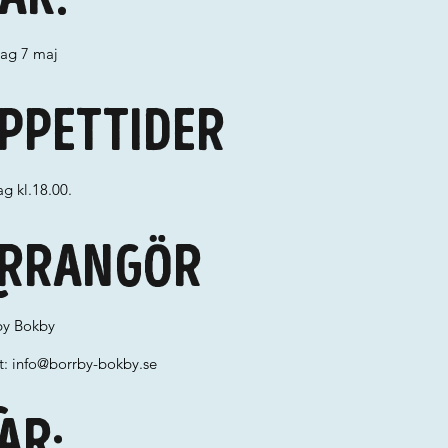
dag 7 maj
ppettider
g kl.18.00.
rrangör
by Bokby
t:
info@borrby-bokby.se
ar: