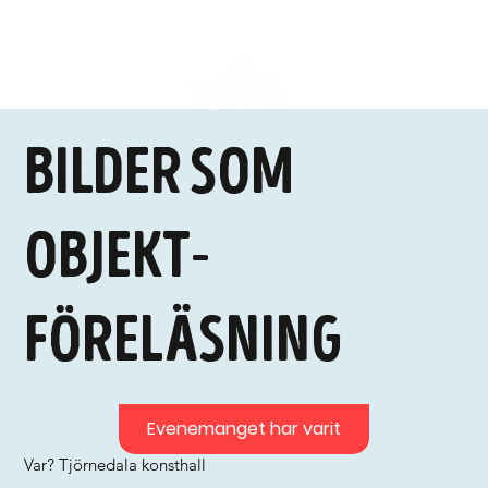
Bilder som
objekt-
föreläsning
Evenemanget har varit
Var? Tjörnedala konsthall