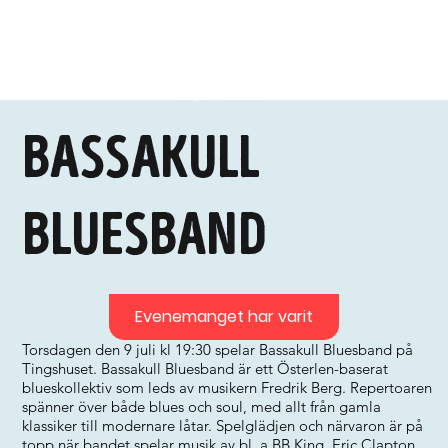
Bassakull
Bluesband
Evenemanget har varit
Torsdagen den 9 juli kl 19:30 spelar Bassakull Bluesband på
Tingshuset. Bassakull Bluesband är ett Österlen-baserat
blueskollektiv som leds av musikern Fredrik Berg. Repertoaren
spänner över både blues och soul, med allt från gamla
klassiker till modernare låtar. Spelglädjen och närvaron är på
topp när bandet spelar musik av bl. a BB King, Eric Clapton,