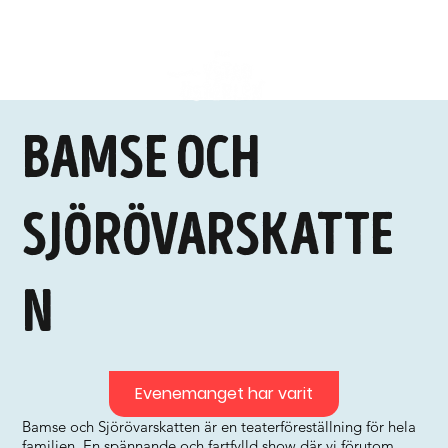
Bamse och
Sjörövarskatte
n
Evenemanget har varit
Bamse och Sjörövarskatten är en teaterföreställning för hela
familjen. En spännande och fartfylld show där vi förutom