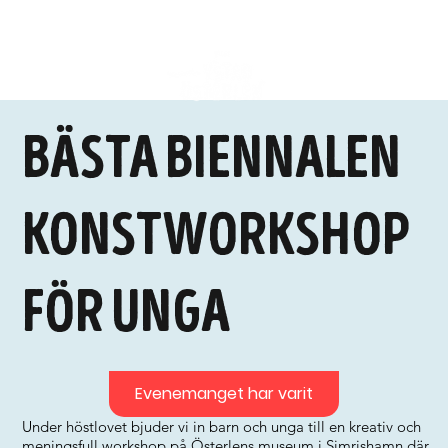
Bästa Biennalen
konstworkshop
för unga
Evenemanget har varit
Under höstlovet bjuder vi in barn och unga till en kreativ och
meningsfull workshop på Österlens museum i Simrishamn där