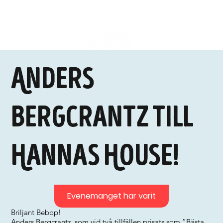
Anders
Bergcrantz till
Hannas House!
Evenemanget har varit
Briljant Bebop!
Anders Bergcrantz, som vid två tillfällen prisats som ”Bästa