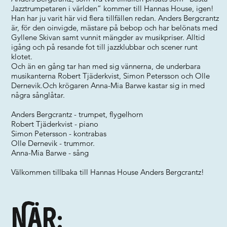
Jazztrumpetaren i världen” kommer till Hannas House, igen!
Han har ju varit här vid flera tillfällen redan. Anders Bergcrantz
är, för den oinvigde, mästare på bebop och har belönats med
Gyllene Skivan samt vunnit mängder av musikpriser. Alltid
igång och på resande fot till jazzklubbar och scener runt
klotet.
Och än en gång tar han med sig vännerna, de underbara
musikanterna Robert Tjäderkvist, Simon Petersson och Olle
Dernevik.Och krögaren Anna-Mia Barwe kastar sig in med
några sånglåtar.
Anders Bergcrantz - trumpet, flygelhorn
Robert Tjäderkvist - piano
Simon Petersson - kontrabas
Olle Dernevik - trummor.
Anna-Mia Barwe - sång
Välkommen tillbaka till Hannas House Anders Bergcrantz!
När: