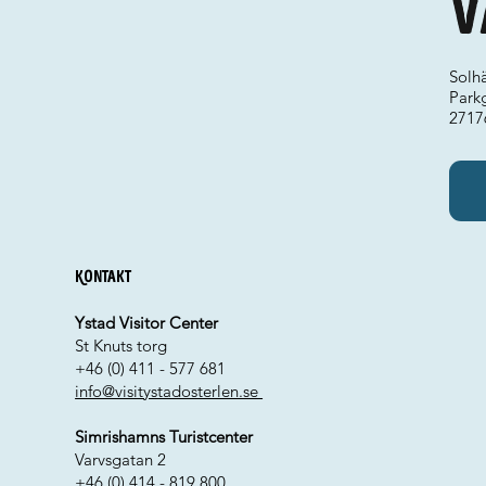
V
Solhä
Park
2717
Kontakt
Ystad Visitor Center
St Knuts torg
+46 (0) 411 - 577 681
info@visitystadosterlen.se
Simrishamns Turistcenter
Varvsgatan 2
+46 (0) 414 - 819 800