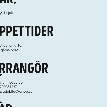
g 11 juli
ppettider
t börjar kl 16.
 gärna bord!
rrangör
llan i Löderup
 0700064237
t:
adobild@yahoo.se