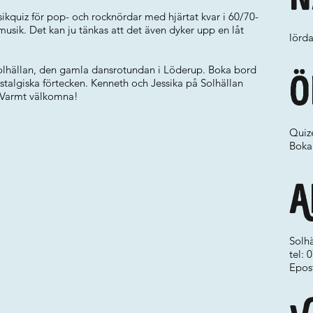
kquiz för pop- och rocknördar med hjärtat kvar i 60/70-
sik. Det kan ju tänkas att det även dyker upp en låt
lörda
Solhällan, den gamla dansrotundan i Löderup. Boka bord
Ö
algiska förtecken. Kenneth och Jessika på Solhällan
. Varmt välkomna!
Quize
Boka
A
Solhä
tel:
Epos