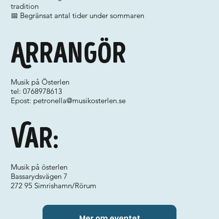
tradition
📅 Begränsat antal tider under sommaren
Arrangör
Musik på Österlen
tel: 0768978613
Epost:
petronella@musikosterlen.se
Var:
Musik på österlen
Bassarydsvägen 7
272 95 Simrishamn/Rörum
Mer om eventet