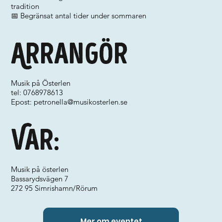
tradition
📅 Begränsat antal tider under sommaren
Arrangör
Musik på Österlen
tel: 0768978613
Epost:
petronella@musikosterlen.se
Var:
Musik på österlen
Bassarydsvägen 7
272 95 Simrishamn/Rörum
Mer om eventet