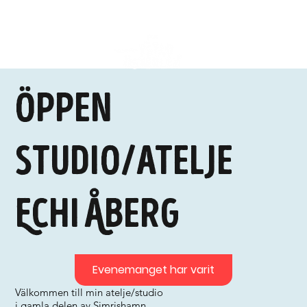
Öppen
studio/atelje
Echi Åberg
Evenemanget har varit
Välkommen till min atelje/studio
i gamla delen av Simrishamn