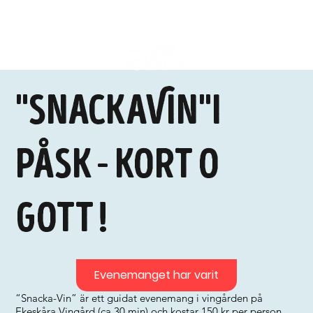
"SnackaVin"i
Påsk - kort o
gott !
Evenemanget har varit
“Snacka-Vin” är ett guidat evenemang i vingården på
Ekeskåra Vingård (ca 30 min) och kostar 150 kr per person.